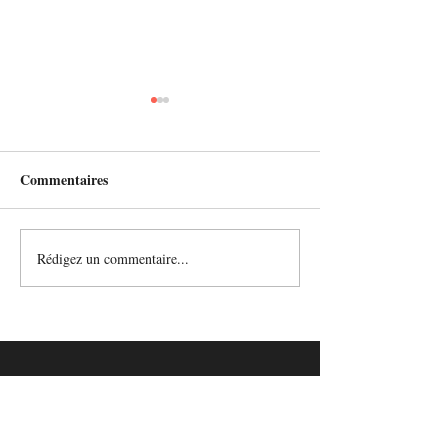
Commentaires
Stage de théâtre
Spectacle adultes 2026
Rédigez un commentaire...
Adresse
Mairie de Larchant