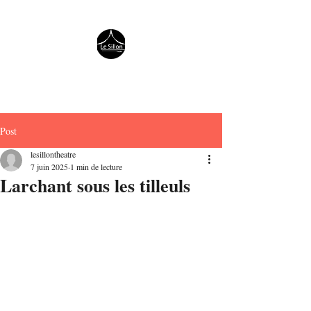
Compagnie Le Sillon
Créations théâtrales avec et pour
tous publics
Post
lesillontheatre
7 juin 2025
1 min de lecture
Larchant sous les tilleuls