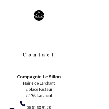
Compagnie Le Sillon
Créations théâtrales avec et pour
tous publics
Contact
Compagnie Le Sillon
Mairie de Larchant
2 place Pasteur
77760 Larchant
06 61 60 91 28