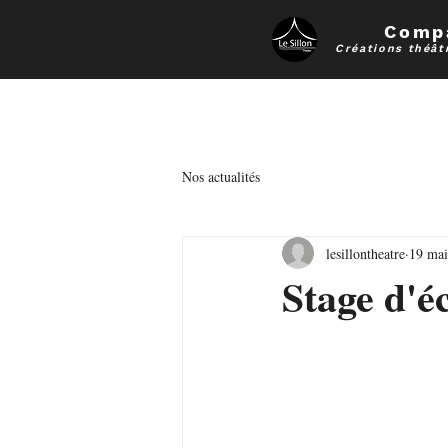
Compa
Créations théât
Ac
Nos actualités
lesillontheatre
19 mai
Stage d'é