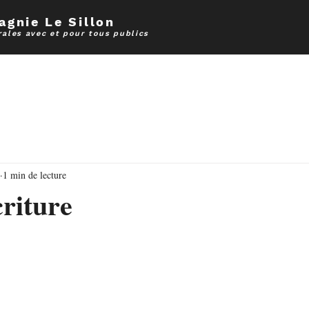
gnie Le Sillon
rales avec et pour tous publics
cueil
Ateliers et stages
Scolaire
Social
Nos spect
1 min de lecture
criture